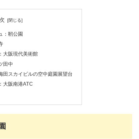
次
ュ：靭公園
寺
：大阪現代美術館
ツ田中
梅田スカイビルの空中庭園展望台
：大阪南港ATC
園