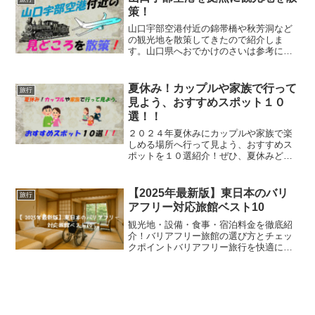
めポイント:空港...
策！
山口宇部空港付近の錦帯橋や秋芳洞など
の観光地を散策してきたので紹介しま
す。山口県へおでかけのさいは参考にし
て見てください。山口宇部空港山口宇部
空港は、国内線と国際線がある旅客ター
ミナルビルで、国内線ビルは１階に到着
夏休み！カップルや家族で行って
旅行
ロビーとチェックインロビー...
見よう、おすすめスポット１０
選！！
２０２４年夏休みにカップルや家族で楽
しめる場所へ行って見よう、おすすめス
ポットを１０選紹介！ぜひ、夏休みどう
しょうか？と検討されてる方は、宜しけ
れば参考にしてください。カップルで行
ってみよう、おすすめスポット！ハウス
【2025年最新版】東日本のバリ
旅行
テンボス（長崎県）施設の...
アフリー対応旅館ベスト10
観光地・設備・食事・宿泊料金を徹底紹
介！バリアフリー旅館の選び方とチェッ
クポイントバリアフリー旅行を快適に楽
しむためには、宿選びが非常に重要で
す。特に旅館の場合、日本の伝統的な建
築構造が多いため、バリアフリー化され
ているかどうかを事前にしっ...