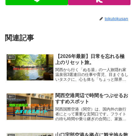
tokutokusan
関連記事
【2026年最新】日常を忘れる極
旅行
上のリセット旅。
関西から行く「ぬる湯」の一人旅隠れ家
温泉宿3選連日の仕事や育児、目まぐるし
いタスクに、心も体も「ちょっと限界か
も……」と感じていませんか？そんなと
きにおすすめしたいのが、30代〜50代の
大人の間で密かに注目を集めている「ぬ
関西空港周辺で時間をつぶせるお
旅行
る湯（35℃〜38...
すすめスポット
関西国際空港（関空）は、国内外の旅行
者にとって重要な玄関口です。フライト
の待ち時間や乗り継ぎの合間に、家族、
グループ、カップル、友人と一緒に楽し
めるおすすめのスポットを紹介します。
関西空港展望ホール「Sky View」おすす
山口宇部空港を拠点に観光地を散
旅行