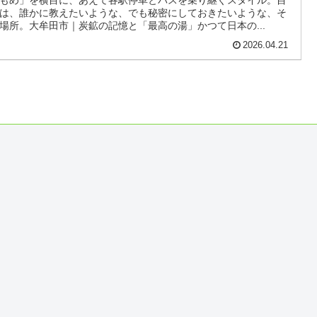
もめ」を横目に、あえて各駅停車とバスを乗り継ぐスタイル。目
は、誰かに教えたいような、でも秘密にしておきたいような、そ
場所。大牟田市｜炭鉱の記憶と「最高の湯」かつて日本の...
2026.04.21