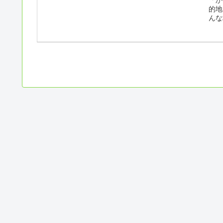
「か
的地
んな