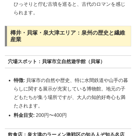
ひっそりと佇む古墳を巡ると、古代のロマンを感じ
られます。
樽井・貝塚・泉大津エリア：泉州の歴史と繊維
産業
穴場スポット：貝塚市立自然遊学館（貝塚）
特徴:
貝塚市の自然や歴史、特に水間鉄道や山手の暮
らしに関する展示が充実している博物館。地元の子
どもたちが集う場所ですが、大人の知的好奇心も満
たされます。
料金目安:
200円〜400円
飲食店：泉大津のラーメン激戦区の知る人ぞ知る名店