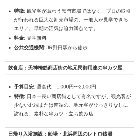
特徴:
観光客が賑わう黒門市場ではなく、プロの取引
が行われる巨大な卸売市場の、一般人が見学できる
エリア。早朝の活気は迫力満点です。
料金:
見学無料
公共交通機関:
JR野田駅から徒歩
飲食店：天神橋筋商店街の地元民御用達の串カツ屋
予算目安:
昼食代 1,000円〜2,000円
特徴:
日本一長い商店街として有名ですが、観光客が
少ない北端または南端の、地元客がひっきりなしに
訪れる、素朴な串カツ・立ち飲み店。
日帰り入浴施設：船場・北浜周辺のレトロ銭湯