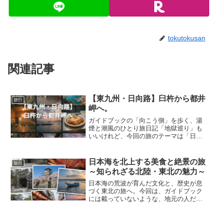
tokutokusan
関連記事
【東九州・日向路】臼杵から都井
旅行
岬へ。
ガイドブックの「向こう側」を歩く、湯
煙と潮風のひとり旅日記「地獄巡り」も
いいけれど、今回の旅のテーマは「日常
の延長にある絶景」。大分県の国東半島
から、宮崎県の南端・都井岬まで、日豊
本線沿いの静かな町と島々を巡ります。
日本海を北上する美食と絶景の旅
旅行
臼杵・佐伯｜石仏の影で、...
～知られざる北陸・東北の魅力～
日本海の荒波が育んだ文化と、歴史が息
づく東北の旅へ。今回は、ガイドブック
には載っていないような、地元の人だけ
が知るディープなスポットを中心に、佐
渡金山から青森までを巡るモデルコース