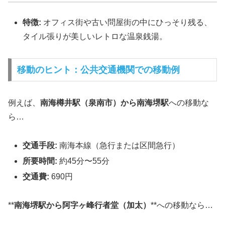
特徴:
オフィス街や古い問屋街の中にひっそり残る、
タイル張りが美しいレトロな温泉銭湯。
移動のヒント：公共交通機関での移動例
例えば、
南海樽井駅（泉南市）から南海堺駅
への移動な
ら…
交通手段:
南海本線（急行または区間急行）
所要時間:
約45分〜55分
交通費:
690円
**
南海堺駅から阿字ヶ峰行者堂（加太）
**への移動なら…