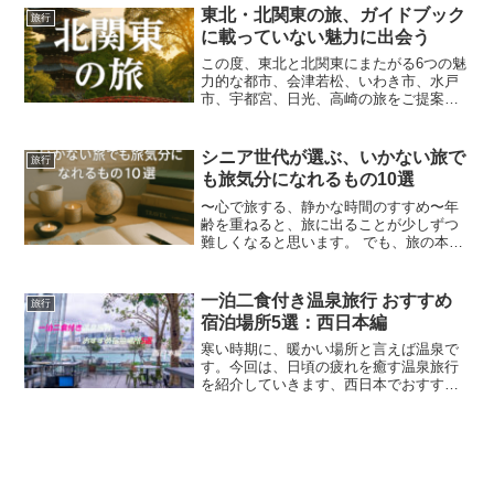
をご紹介します。佐渡金山：歴史と自然
東北・北関東の旅、ガイドブック
旅行
が織りなす島の旅新潟県に...
に載っていない魅力に出会う
この度、東北と北関東にまたがる6つの魅
力的な都市、会津若松、いわき市、水戸
市、宇都宮、日光、高崎の旅をご提案し
ます。ガイドブックには載っていないよ
うな隠れた名所や、地元の人々に愛され
る飲食店、ゆったりと疲れを癒せる日帰
シニア世代が選ぶ、いかない旅で
旅行
り入浴施設など、よりデ...
も旅気分になれるもの10選
〜心で旅する、静かな時間のすすめ〜年
齢を重ねると、旅に出ることが少しずつ
難しくなると思います。 でも、旅の本質
は「移動」ではなく、「心が動くこ
と」。今回は、シニア世代の視点から、
家にいながら旅気分を味わえるアイテム
一泊二食付き温泉旅行 おすすめ
旅行
や工夫を10選ご紹介します...
宿泊場所5選：西日本編
寒い時期に、暖かい場所と言えば温泉で
す。今回は、日頃の疲れを癒す温泉旅行
を紹介していきます、西日本でおすすめ
する旅館やホテル５件と付近の観光スポ
ット、おすすめ料理を紹介しますので温
泉旅行を検討するときは参考にしてみて
下さい。城崎温泉「西村屋...