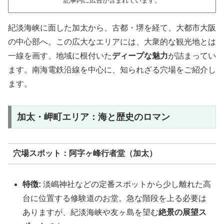
記事内に広告が含まれています。
紀淡海峡に面した加太から、古都・堺を経て、大都市大阪
の中心部へ。この広大なエリアには、大衆的な観光地とは
一線を画す、地域に根付いた
ディープな魅力
が詰まってい
ます。南海電鉄沿線を中心に、知られざる穴場をご紹介し
ます。
加太・岬町エリア：海と歴史のロマン
穴場スポット：阿字ヶ峰行者堂（加太）
特徴:
淡嶋神社などの定番スポットから少し離れた高
台に位置する修験道のお堂。急な階段を上る必要は
ありますが、紀淡海峡や友ヶ島を望む
絶景の展望ス