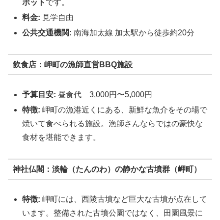
ポット
です。
料金:
見学自由
公共交通機関:
南海加太線 加太駅から徒歩約20分
飲食店：岬町の漁師直営BBQ施設
予算目安:
昼食代 3,000円〜5,000円
特徴:
岬町の漁港近くにある、新鮮な魚介をその場で
焼いて食べられる施設。漁師さんならではの豪快な
食材を堪能できます。
神社仏閣：淡輪（たんのわ）の静かな古墳群（岬町）
特徴:
岬町には、西陵古墳など巨大な古墳が点在して
います。整備された古墳公園ではなく、田園風景に