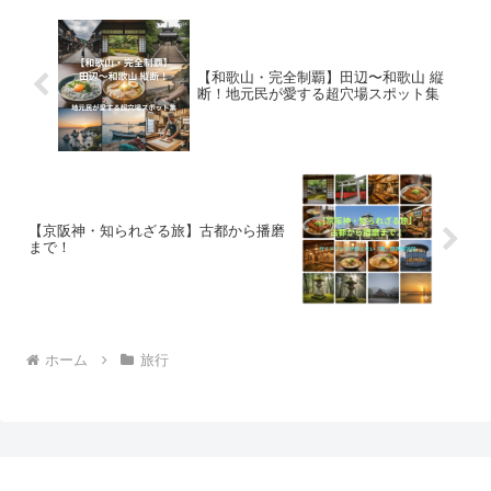
【和歌山・完全制覇】田辺〜和歌山 縦
断！地元民が愛する超穴場スポット集
【京阪神・知られざる旅】古都から播磨
まで！
ホーム
旅行