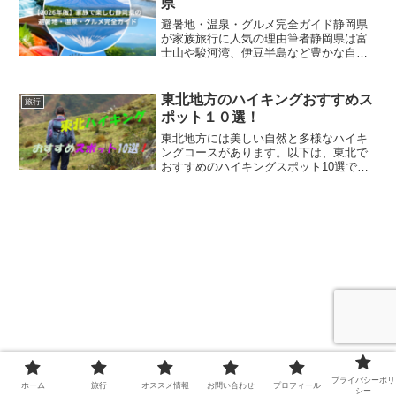
県
避暑地・温泉・グルメ完全ガイド静岡県
が家族旅行に人気の理由筆者静岡県は富
士山や駿河湾、伊豆半島など豊かな自然
に恵まれ、避暑地・温泉・グルメ・レジ
ャー施設がバランス良く揃う人気の観光
エリアです。首都圏や中京圏からのアク
東北地方のハイキングおすすめス
旅行
セスも良く、週末旅行や夏...
ポット１０選！
東北地方には美しい自然と多様なハイキ
ングコースがあります。以下は、東北で
おすすめのハイキングスポット10選で
す。八甲田山連山からの絶景と豊かな自
然が楽しめます。冬季はスノーシューイ
ングも人気です。家族の方にお勧めは、
八甲田ゴードラインコース...
プライバシーポリ
ホーム
旅行
オススメ情報
お問い合わせ
プロフィール
シー