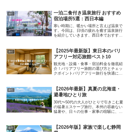
一泊二食付き温泉旅行 おすすめ
旅行
宿泊場所5選：西日本編
寒い時期に、暖かい場所と言えば温泉で
す。今回は、日頃の疲れを癒す温泉旅行
を紹介していきます、西日本でおすすめ
する旅館やホテル５件と付近の観光スポ
ット、おすすめ料理を紹介しますので温
泉旅行を検討するときは参考にしてみて
【2025年最新版】東日本のバリ
旅行
下さい。城崎温泉「西村屋...
アフリー対応旅館ベスト10
観光地・設備・食事・宿泊料金を徹底紹
介！バリアフリー旅館の選び方とチェッ
クポイントバリアフリー旅行を快適に楽
しむためには、宿選びが非常に重要で
す。特に旅館の場合、日本の伝統的な建
築構造が多いため、バリアフリー化され
【2026年最新】真夏の北海道・
旅行
ているかどうかを事前にしっ...
避暑地ひとり旅
30代〜50代の大人がひとりで引きこむ夏
の猛暑エスケープ旅行。本州の容赦ない
猛暑や、日々の仕事・家事の喧騒に、心
も体も夏バテ気味になっていませんか？
「どこか涼しい場所で、誰にも邪魔され
ずに心身をリセットしたい……」そんな
【2026年版】家族で楽しむ静岡
旅行
30代〜50代の大人...